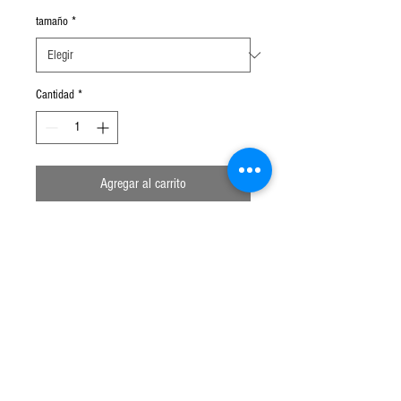
oferta
tamaño
*
Cantidad
*
Agregar al carrito
Jarro enlozado blanco con motas negras
de 9x9cm.
El dibujo de las motas puede variar en
cada artículo.