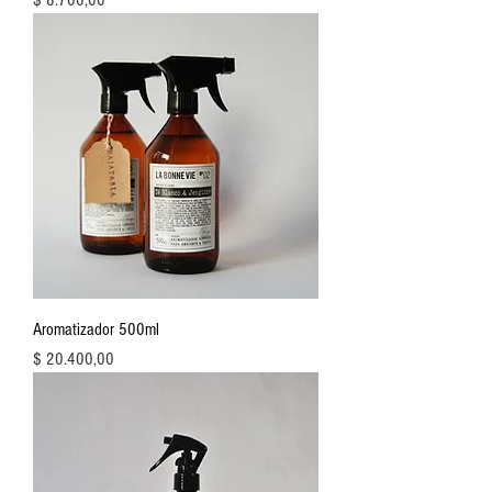
$ 8.700,00
Aromatizador 500ml
Precio
$ 20.400,00