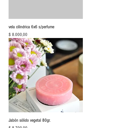
vela cilindrica 6x6 s/perfume
Precio
$ 8.000,00
Jabón sólido vegetal 80gr.
Precio