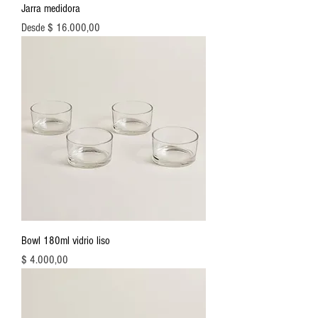
Jarra medidora
Precio de oferta
Desde
$ 16.000,00
Bowl 180ml vidrio liso
Precio
$ 4.000,00