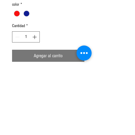
color
*
Cantidad
*
Agregar al carrito
Fuente enlozada rectangular para horno,
blanca con motas azules o rojas, de
32cm de largo, 24cm de ancho y 6cm
de profundidad. Apto lavavajillas.