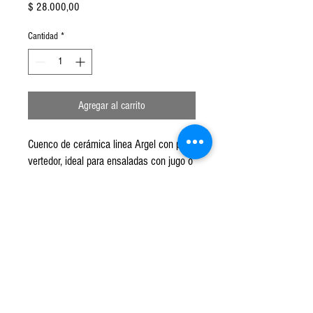
Precio
$ 28.000,00
Cantidad
*
Agregar al carrito
Cuenco de cerámica linea Argel con pico
vertedor, ideal para ensaladas con jugo o
para usar como bowl batidor. Disponible
en color blanco brillante con textura de
leves ondulaciones horizontales.
Diámetro 20cm
Altura 9cm