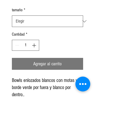
de
oferta
tamaño
*
Cantidad
*
Agregar al carrito
Bowls enlozados blancos con motas y
borde verde por fuera y blanco por
dentro,.
Disponible en 3 tamaños
Chico: 13cm de diámetro por 6cm de
alto.
Mediano: 17cm de diámetro por 9cm de
alto