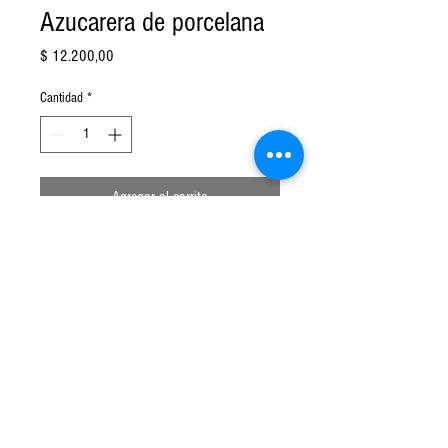
Azucarera de porcelana
Precio
$ 12.200,00
Cantidad
*
Agregar al carrito
Características
Medidas: 7 x 10,5 cm de diámetro
. Capacidad: 200 ml
. Material: Porcelana
. Apto lavavajillas: Si
. Apto microondas: Si
. Apto horno: Si
© 2020 por RAJATABLA. Todos los derechos
reservados.