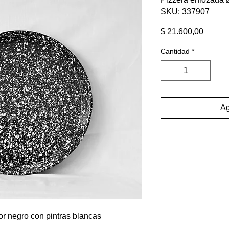
SKU: 337907
Precio
$ 21.600,00
Cantidad
*
Ag
r negro con pintras blancas