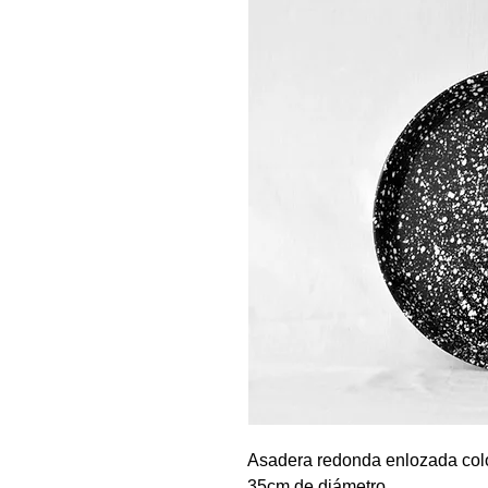
Asadera redonda enlozada colo
35cm de diámetro.