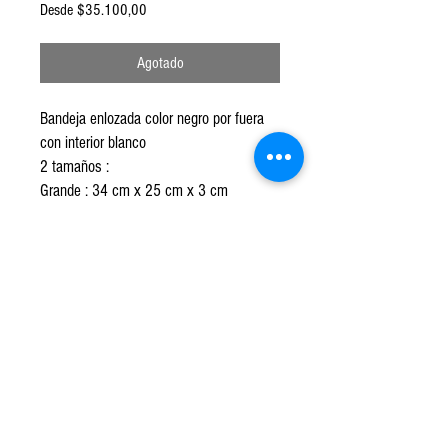
Precio
Desde
$35.100,00
de
oferta
Agotado
Bandeja enlozada color negro por fuera
con interior blanco
2 tamaños :
Grande : 34 cm x 25 cm x 3 cm
Mediana : 28 cmx 22cm x 3 cm
Apto hornos y lavavajillas.
© 2020 por RAJATABLA. Todos los derechos